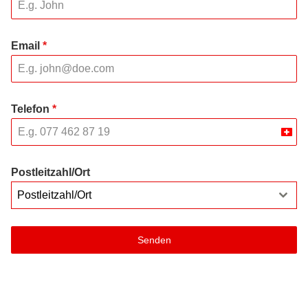
Email
*
Telefon
*
Swit
+41
Postleitzahl/Ort
Postleitzahl/Ort
Senden