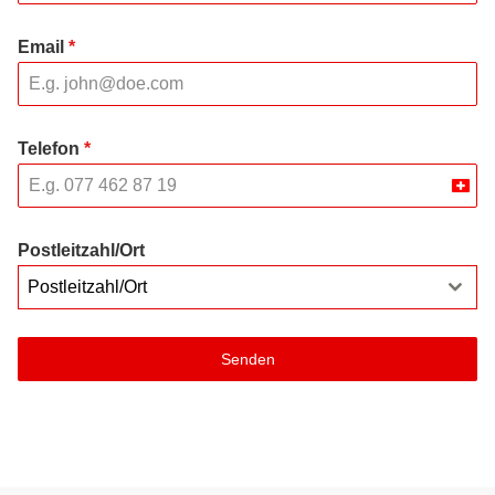
Email
*
Telefon
*
Swit
+41
Postleitzahl/Ort
Postleitzahl/Ort
Senden