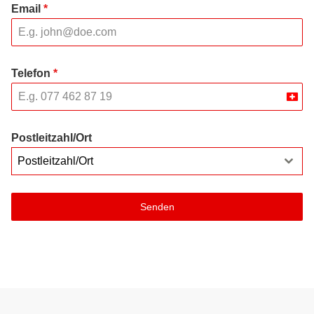
Email
*
Telefon
*
Swit
+41
Postleitzahl/Ort
Postleitzahl/Ort
Senden