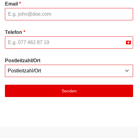
Email
*
Telefon
*
Swit
+41
Postleitzahl/Ort
Postleitzahl/Ort
Senden