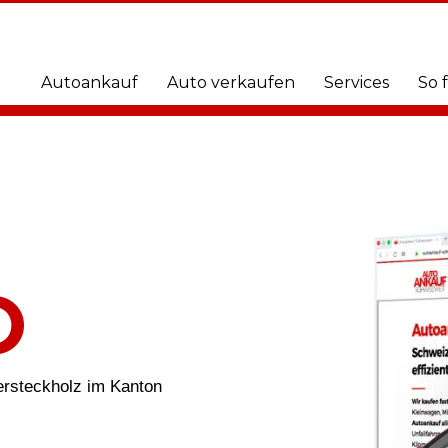
Autoankauf
Auto verkaufen
Services
So 
O
bersteckholz im Kanton