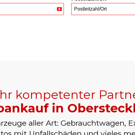
Postleitzahl/Ort
Switzerland
+41
Ihr kompetenter Partn
oankauf in Obersteck
rzeuge aller Art: Gebrauchtwagen, E
tos mit Unfallschäden und vieles me