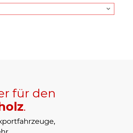
er für den
holz
.
xportfahrzeuge,
hr.