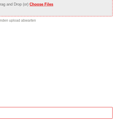
rag and Drop (or)
Choose Files
enden upload abwarten