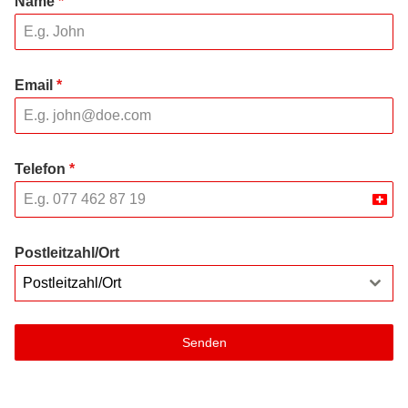
Name
*
Email
*
Telefon
*
Swit
+41
Postleitzahl/Ort
Postleitzahl/Ort
Senden