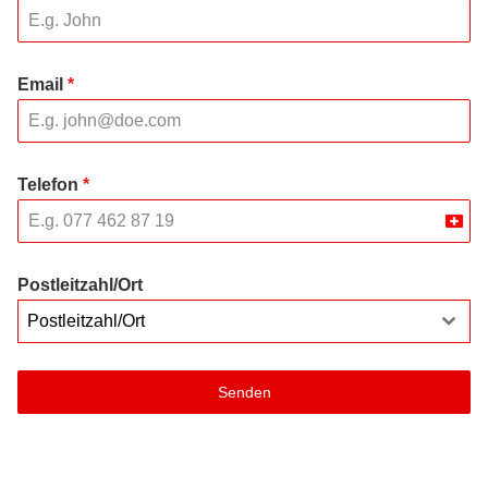
Email
*
Telefon
*
Swit
+41
Postleitzahl/Ort
Postleitzahl/Ort
Senden