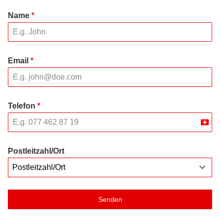
Name
*
Email
*
Telefon
*
Swit
+41
Postleitzahl/Ort
Postleitzahl/Ort
Senden