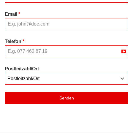
Email
*
Telefon
*
Swit
+41
Postleitzahl/Ort
Postleitzahl/Ort
Senden