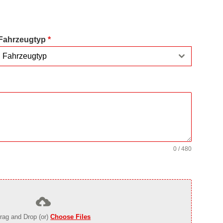
Fahrzeugtyp
*
Fahrzeugtyp
0 / 480
rag and Drop (or)
Choose Files