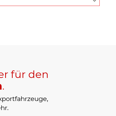
er für den
n
.
xportfahrzeuge,
hr.