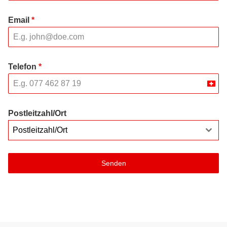
Email
*
Telefon
*
Swit
+41
Postleitzahl/Ort
Postleitzahl/Ort
Senden