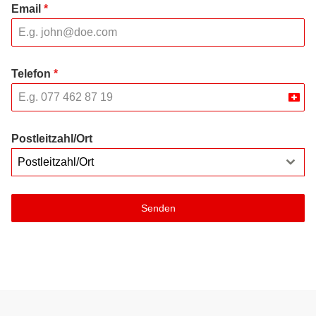
Email
*
Telefon
*
Swit
+41
Postleitzahl/Ort
Postleitzahl/Ort
Senden