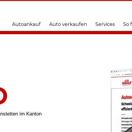
Autoankauf
Auto verkaufen
Services
So 
O
unstetten im Kanton