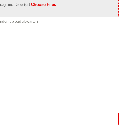
rag and Drop (or)
Choose Files
enden upload abwarten