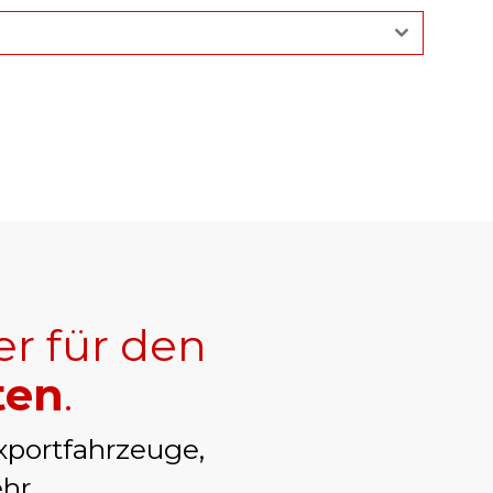
er für den
ten
.
xportfahrzeuge,
hr.