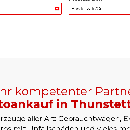
Postleitzahl/Ort
Switzerland
+41
Ihr kompetenter Partn
toankauf in Thunstet
rzeuge aller Art: Gebrauchtwagen, E
tos mit Unfallschäden und vieles me