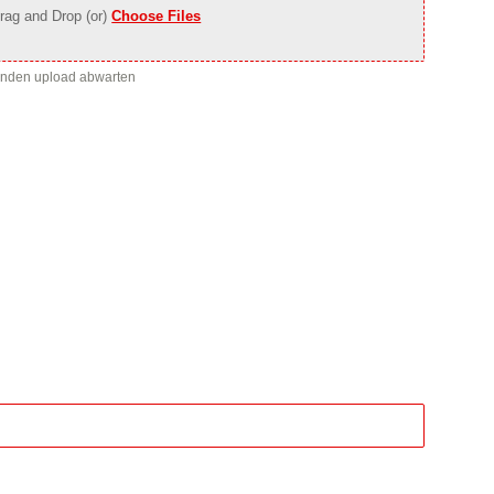
rag and Drop (or)
Choose Files
enden upload abwarten