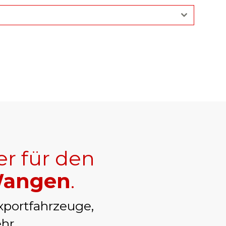
er für den
 Wangen
.
xportfahrzeuge,
hr.