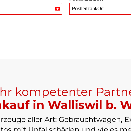
Postleitzahl/Ort
Switzerland
+41
Ihr kompetenter Partn
kauf in Walliswil b.
rzeuge aller Art: Gebrauchtwagen, E
tos mit Unfallschäden und vieles me