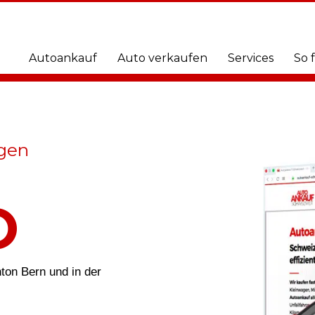
Autoankauf
Auto verkaufen
Services
So 
ngen
O
nton Bern und in der