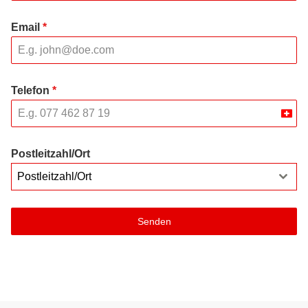
Email
*
Telefon
*
Swit
+41
Postleitzahl/Ort
Postleitzahl/Ort
Senden